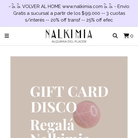
- 𓆘 𓆘 VOLVER AL HOME www.nalkimia.com 𓆘 𓆘 - Envío
Gratis a sucursal a partir de los $99.000 -- 3 cuotas
s/interés -- 20% off transf -- 25% off efec
0